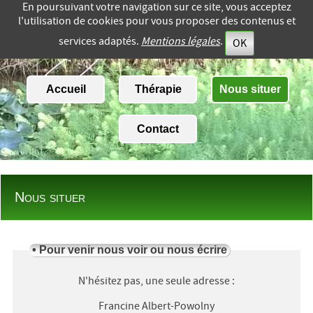
En poursuivant votre navigation sur ce site, vous acceptez
l'utilisation de cookies pour vous proposer des contenus et
services adaptés.
Mentions légales
.
OK
Accueil
Thérapie
Nous situer
Contact
Nous situer
•
Pour venir nous voir ou nous écrire
N'hésitez pas, une seule adresse :
Francine Albert-Powolny